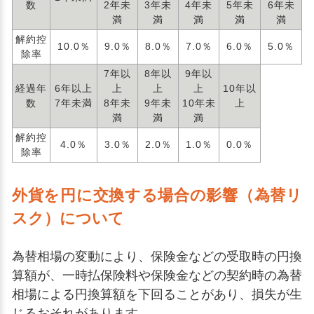
数
2年未
3年未
4年未
5年未
6年未
満
満
満
満
満
解約控
10.0％
9.0％
8.0％
7.0％
6.0％
5.0％
除率
7年以
8年以
9年以
経過年
6年以上
上
上
上
10年以
数
7年未満
8年未
9年未
10年未
上
満
満
満
解約控
4.0％
3.0％
2.0％
1.0％
0.0％
除率
外貨を円に交換する場合の影響（為替リ
スク）について
為替相場の変動により、保険金などの受取時の円換
算額が、一時払保険料や保険金などの契約時の為替
相場による円換算額を下回ることがあり、損失が生
じるおそれがあります。