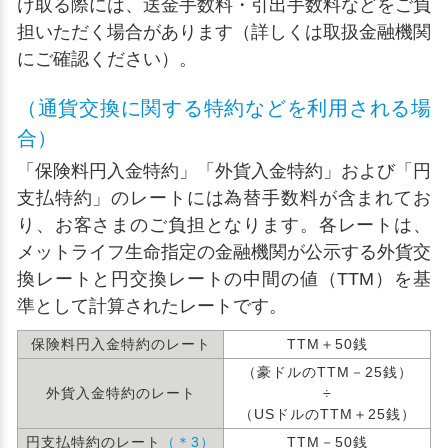
け取る際には、送金手数料・引出手数料などをご負
担いただく場合があります（詳しくは取扱金融機関
にご確認ください）。
（通貨交換に関する特約などを利用される場
合）
「保険料円入金特約」「外貨入金特約」および「円
支払特約」のレートには為替手数料が含まれてお
り、お客さまのご負担となります。各レートは、
メットライフ
生命指定の金融機関が公示する外貨交
換レートと円交換レートの中間の値（TTM）を基
準として計算されたレートです。
保険料円入金特約のレート
TTM＋50銭
（豪ドルのTTM－25銭）
外貨入金特約のレート
÷
（USドルのTTM＋25銭）
円支払特約のレート
（＊3）
TTM－50銭