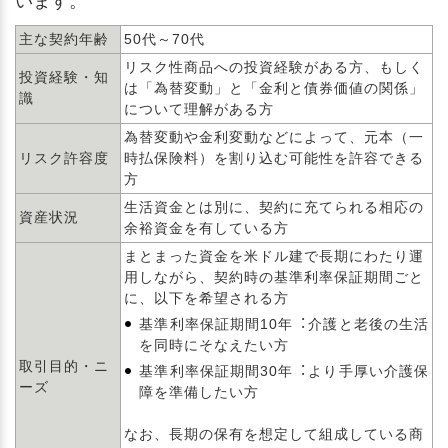
います。
主な契約年齢
50代～70代
リスク性商品への投資経験がある方、もしく
投資経験・知
は「為替変動」と「金利と債券価値の関係」
識
について理解がある方
為替変動や金利変動などによって、元本（一
リスク許容度
時払保険料）を割り込む可能性を許容できる
方
生活資金とは別に、契約に充てられる相応の
資産状況
余裕資金を有している方
まとまった資金を米ドル建で長期にわたり運
用しながら、契約時の基準利率保証期間ごと
に、以下を希望される方
基準利率保証期間10年︓介護と老後の生活
を同時にそなえたい方
取引目的・ニ
基準利率保証期間30年︓より手厚い介護保
ーズ
障を準備したい方
なお、長期の保有を想定して組成している商