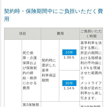
契約時・保険期間中にご負担いただく費
用
ご負担いただ
項目
費用
く時期
基準利率を決
定する際に、
10年
死亡保
所定の期間に
1.06％
障・介護
おける指標金
契約時に
保障およ
利の平均値に
選択した
び保険契
1.0％を増減
基準
約の締
させた範囲内
利率保証
結・維持
で
期間
にかかる
メットライフ
30年
費用
生命が定めた
1.14％
利率から差し
引きます。
第2保険期