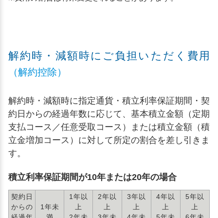
解約時・減額時にご負担いただく費用
（解約控除）
解約時・減額時に指定通貨・積立利率保証期間・契
約日からの経過年数に応じて、基本積立金額（定期
支払コース／任意受取コース）または積立金額（積
立金増加コース）に対して所定の割合を差し引きま
す。
積立利率保証期間が10年または20年の場合
契約日
1年以
2年以
3年以
4年以
5年以
からの
1年未
上
上
上
上
上
経過年
満
2年未
3年未
4年未
5年未
6年未