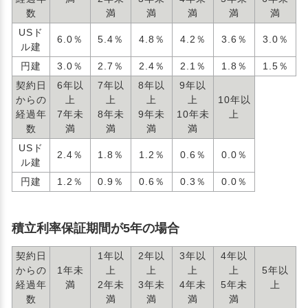
数
満
満
満
満
満
USド
6.0％
5.4％
4.8％
4.2％
3.6％
3.0％
ル建
円建
3.0％
2.7％
2.4％
2.1％
1.8％
1.5％
契約日
6年以
7年以
8年以
9年以
からの
上
上
上
上
10年以
経過年
7年未
8年未
9年未
10年未
上
数
満
満
満
満
USド
2.4％
1.8％
1.2％
0.6％
0.0％
ル建
円建
1.2％
0.9％
0.6％
0.3％
0.0％
積立利率保証期間が5年の場合
契約日
1年以
2年以
3年以
4年以
からの
1年未
上
上
上
上
5年以
経過年
満
2年未
3年未
4年未
5年未
上
数
満
満
満
満