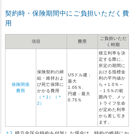
契約時・保険期間中にご負担いただく費
用
ご負担いただ
項目
費用
く時期
積立利率を決
定する際に、
所定の期間に
保険契約の締
おける指標金
USドル建：
結・維持およ
利の平均値か
最大
保険関係
び死亡保障に
ら＋1.0％～
1.05％、
費用
かかる費用
－1.5％の範
円建：最大
（＊1）（＊
囲内で、メッ
0.75％
2）
トライフ生命
が定めた利率
から差し引き
ます。
＊1
積立金区分特約を付加した場合は、特約の維持にか