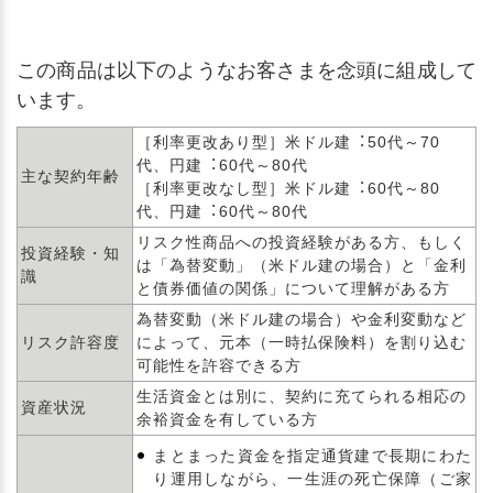
この商品は以下のようなお客さまを念頭に組成して
います。
［利率更改あり型］米ドル建︓50代～70
代、円建︓60代～80代
主な契約年齢
［利率更改なし型］米ドル建︓60代～80
代、円建︓60代～80代
リスク性商品への投資経験がある方、もしく
投資経験・知
は「為替変動」（米ドル建の場合）と「金利
識
と債券価値の関係」について理解がある方
為替変動（米ドル建の場合）や金利変動など
リスク許容度
によって、元本（一時払保険料）を割り込む
可能性を許容できる方
生活資金とは別に、契約に充てられる相応の
資産状況
余裕資金を有している方
まとまった資金を指定通貨建で長期にわた
り運用しながら、一生涯の死亡保障（ご家