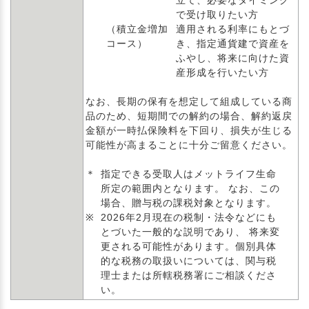
立て、必要なタイミング
で受け取りたい方
（積立金増加
適用される利率にもとづ
コース）
き、指定通貨建で資産を
ふやし、将来に向けた資
産形成を行いたい方
なお、長期の保有を想定して組成している商
品のため、短期間での解約の場合、解約返戻
金額が一時払保険料を下回り、損失が生じる
可能性が高まることに十分ご留意ください。
＊
指定できる受取人はメットライフ生命
所定の範囲内となります。 なお、この
場合、贈与税の課税対象となります。
※
2026年2月現在の税制・法令などにも
とづいた一般的な説明であり、 将来変
更される可能性があります。個別具体
的な税務の取扱いについては、関与税
理士または所轄税務署にご相談くださ
い。