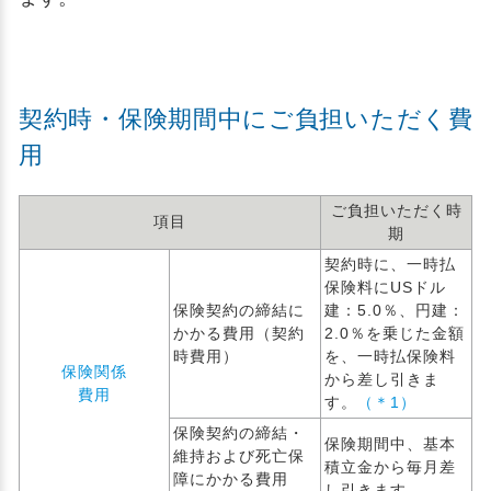
契約時・保険期間中にご負担いただく費
用
ご負担いただく時
項目
期
契約時に、一時払
保険料にUSドル
保険契約の締結に
建：5.0％、円建：
かかる費用（契約
2.0％を乗じた金額
時費用）
を、一時払保険料
保険関係
から差し引きま
費用
す。
（＊1）
保険契約の締結・
保険期間中、基本
維持および死亡保
積立金から毎月差
障にかかる費用
し引きます。