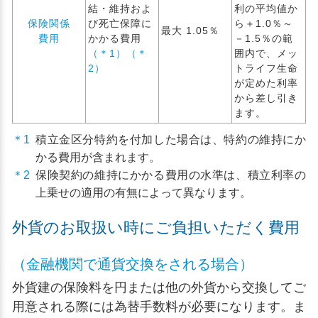
結・維持およ
利の平均値か
保険関係
び死亡保障に
ら＋1.0％～
最大 1.05％
費用
かかる費用
－1.5％の範
（＊1）（＊
囲内で、メッ
2）
トライフ生命
が定めた利率
から差し引き
ます。
＊1
積立金区分特約を付加した場合は、特約の維持にか
かる費用が含まれます。
＊2
保険契約の維持にかかる費用の水準は、積立利率の
上乗せの適用の有無によって異なります。
外貨のお取扱い時にご負担いただく費用
（金融機関で通貨交換をされる場合）
外貨建の保険料を円または他の外貨から交換してご
用意される際には為替手数料が必要になります。ま