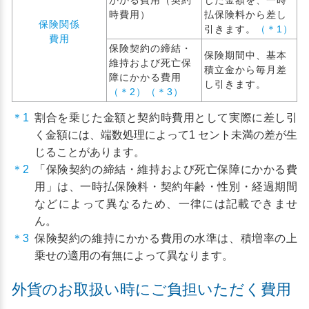
かかる費用（契約
じた金額を、一時
時費用）
払保険料から差し
保険関係
引きます。
（＊1）
費用
保険契約の締結・
保険期間中、基本
維持および死亡保
積立金から毎月差
障にかかる費用
し引きます。
（＊2）（＊3）
＊1
割合を乗じた金額と契約時費用として実際に差し引
く金額には、端数処理によって1 セント未満の差が生
じることがあります。
＊2
「保険契約の締結・維持および死亡保障にかかる費
用」は、一時払保険料・契約年齢・性別・経過期間
などによって異なるため、一律には記載できませ
ん。
＊3
保険契約の維持にかかる費用の水準は、積増率の上
乗せの適用の有無によって異なります。
外貨のお取扱い時にご負担いただく費用