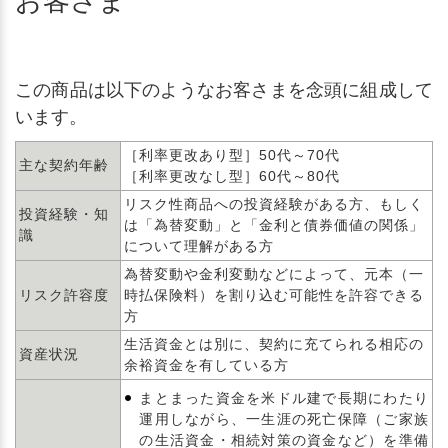
お客さま
この商品は以下のようなお客さまを念頭に組成して
います。
［利率更改あり型］50代～70代
主な契約年齢
［利率更改なし型］60代～80代
リスク性商品への投資経験がある方、もしく
投資経験・知
は「為替変動」と「金利と債券価値の関係」
識
について理解がある方
為替変動や金利変動などによって、元本（一
リスク許容度
時払保険料）を割り込む可能性を許容できる
方
生活資金とは別に、契約に充てられる相応の
資産状況
余裕資金を有している方
まとまった資金を米ドル建で長期にわたり
運用しながら、一生涯の死亡保障（ご家族
の生活資金・相続対策の資金など）を準備