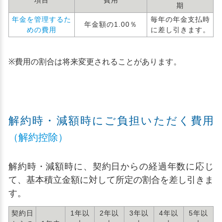
項目
費用
期
年金を管理するた
毎年の年金支払時
年金額の1.00％
めの費用
に差し引きます。
※
費用の割合は将来変更されることがあります。
解約時・減額時にご負担いただく費用
（解約控除）
解約時・減額時に、契約日からの経過年数に応じ
て、基本積立金額に対して所定の割合を差し引きま
す。
契約日
1年以
2年以
3年以
4年以
5年以