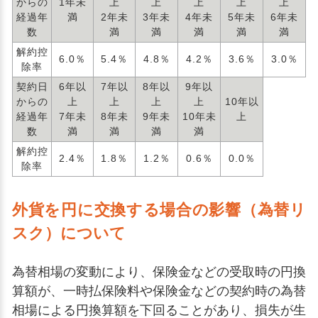
からの
1年未
上
上
上
上
上
経過年
満
2年未
3年未
4年未
5年未
6年未
数
満
満
満
満
満
解約控
6.0％
5.4％
4.8％
4.2％
3.6％
3.0％
除率
契約日
6年以
7年以
8年以
9年以
からの
上
上
上
上
10年以
経過年
7年未
8年未
9年未
10年未
上
数
満
満
満
満
解約控
2.4％
1.8％
1.2％
0.6％
0.0％
除率
外貨を円に交換する場合の影響（為替リ
スク）について
為替相場の変動により、保険金などの受取時の円換
算額が、一時払保険料や保険金などの契約時の為替
相場による円換算額を下回ることがあり、損失が生