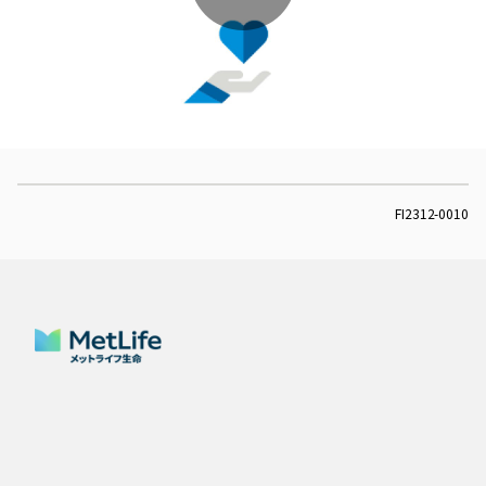
Play
Video
FI2312-0010