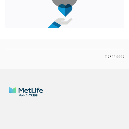
Play
Video
FI2603-0002