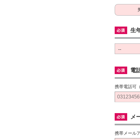
生
--
電
携帯電話可
メ
携帯メール