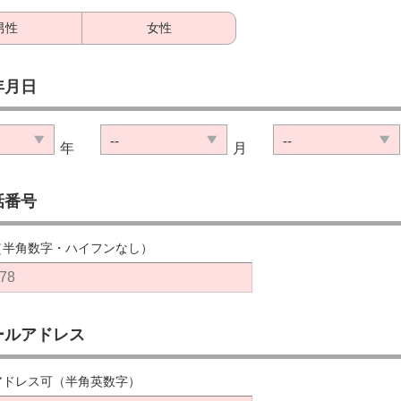
男性
女性
年月日
--
--
年
月
話番号
（半角数字・ハイフンなし）
ールアドレス
アドレス可（半角英数字）