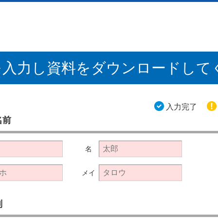
を入力し資料をダウンロードして
入力完了
名前
名
メイ
別