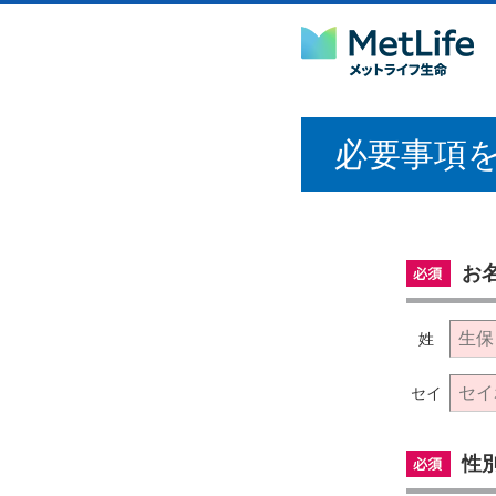
ペ
こ
ー
こ
ジ
か
の
ら
先
本
頭
文
で
で
す。
す。
必要事項
お
姓
セイ
性