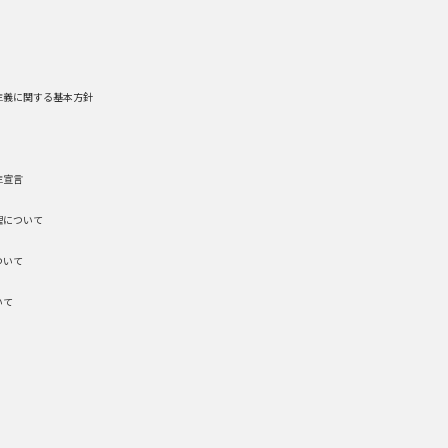
主義に関する基本方針
主宣言
理について
ついて
いて