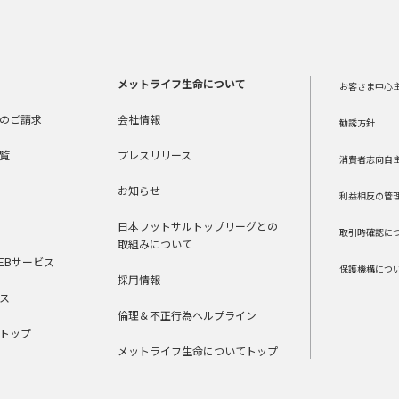
メットライフ生命について
お客さま中心
のご請求
会社情報
勧誘方針
覧
プレスリリース
消費者志向自
お知らせ
利益相反の管
日本フットサルトップリーグとの
取引時確認に
取組みについて
EBサービス
保護機構につ
採用情報
ス
倫理＆不正行為ヘルプライン
トップ
メットライフ生命についてトップ