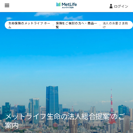
Skip Navigation
ログイン
生命保険のメットライフ ホー
保険をご検討の方へ・商品一
法人のお客さま向
ム
覧
け
メットライフ生命の法人総合提案
のご
®
案内