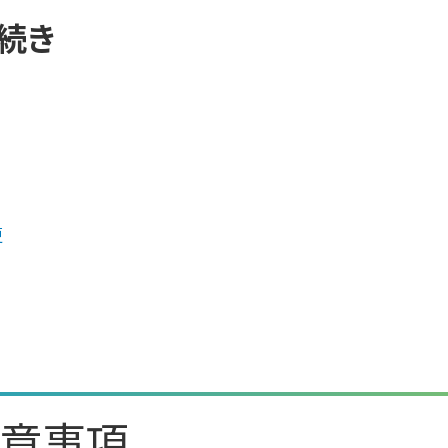
続き
更
意事項