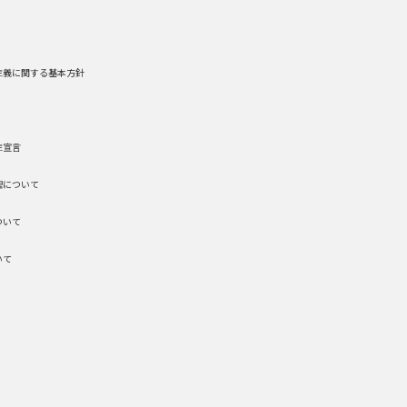
主義に関する基本方針
主宣言
理について
ついて
いて