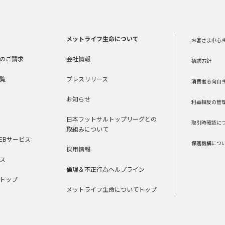
メットライフ生命について
お客さま中心
のご請求
会社情報
勧誘方針
覧
プレスリリース
消費者志向自
お知らせ
利益相反の管
日本フットサルトップリーグとの
取引時確認に
取組みについて
EBサービス
保護機構につ
採用情報
ス
倫理＆不正行為ヘルプライン
トップ
メットライフ生命についてトップ