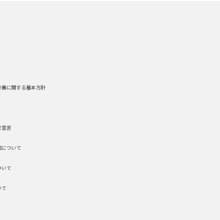
主義に関する基本方針
主宣言
理について
ついて
いて