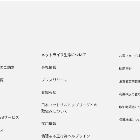
メットライフ生命について
お客さま中心
のご請求
会社情報
勧誘方針
覧
プレスリリース
消費者志向自
お知らせ
利益相反の管
日本フットサルトップリーグとの
取引時確認に
取組みについて
EBサービス
保護機構につ
採用情報
ス
倫理＆不正行為ヘルプライン