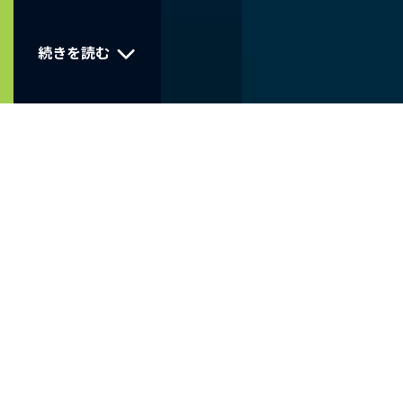
続きを読む
パーパスの実現に向けたサステナ
ビリティ経営の実践
メットライフ生命は、「ともに歩んでゆく。よりたしかな
未来に向けて。」というパーパスを実現するため、サステ
ナビリティに関する基本方針を定めています。
会社の長期的な持続可能性を向上させながら、お客さま、
社員、株主、および地域社会に新たな価値を創造し、提供
し続けることを目的とし、不確実な世の中においても当社