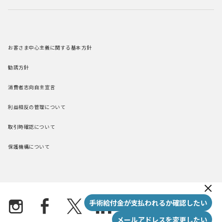
お客さま中心主義に関する基本方針
勧誘方針
消費者志向自主宣言
利益相反の管理について
取引時確認について
保護機構について
New m
手術給付金が支払われるか確認したい
メールアドレスを変更したい