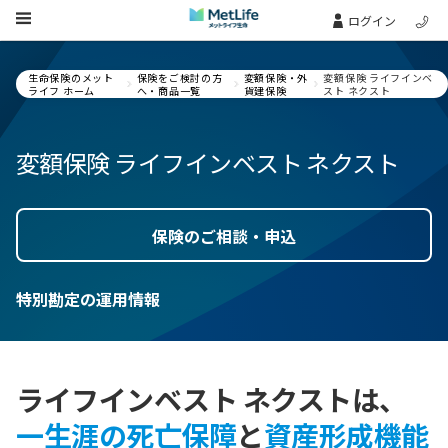
Skip Navigation
ログイン
生命保険のメット
保険をご検討の方
変額保険・外
変額保険 ライフインベ
ライフ ホーム
へ・商品一覧
貨建保険
スト ネクスト
変額保険 ライフインベスト ネクスト
保険のご相談・申込
特別勘定の運用情報
ライフインベスト ネクストは、
一生涯の死亡保障
と
資産形成機能