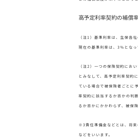
高予定利率契約の補償率
（注1）基準利率は、生保各社
現在の基準利率は、3％となっ
（注2）一つの保険契約にお
とみなして、高予定利率契約
ている場合で被保険者ごとに
率契約に該当するか否かの判
るか否かにかかわらず、被保
※3責任準備金などとは、将
などをいいます。