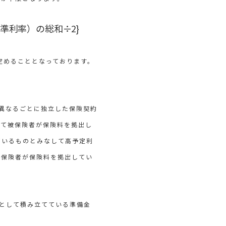
準利率）の総和÷2}
定めることとなっております。
異なるごとに独立した保険契約
いて被保険者が保険料を拠出し
ているものとみなして高予定利
被保険者が保険料を拠出してい
として積み立てている準備金