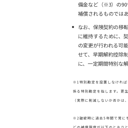
備金など（※3）の9
補償されるものではあ
なお、保険契約の移
に維持するために、
の変更が行われる可
せて、早期解約控除
に、一定期間特別な
※1特別勘定を設置しなけれ
係る特別勘定を指します。更
（実際に削減しないか否かは
※2破綻時に過去5年間で常に
どの補償限度が以下のとおり