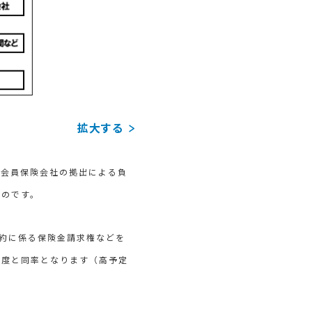
拡大する
、会員保険会社の拠出による負
ものです。
約に係る保険金請求権などを
限度と同率となります（高予定