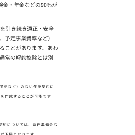
険金・年金などの90％が
約を引き続き適正・安全
、予定事業費率など）
ることがあります。あわ
通常の解約控除とは別
保証など）のない保険契約に
画を作成することが可能です
該契約については、責任準備金な
率が下限となります。