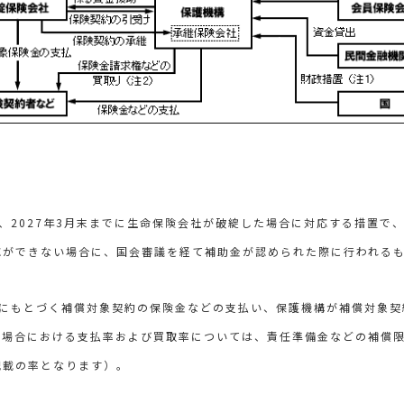
、2027年3月末までに生命保険会社が破綻した場合に対応する措置で
応ができない場合に、国会審議を経て補助金が認められた際に行われる
故にもとづく補償対象契約の保険金などの支払い、保護機構が補償対象契
の場合における支払率および買取率については、責任準備金などの補償
記載の率となります）。