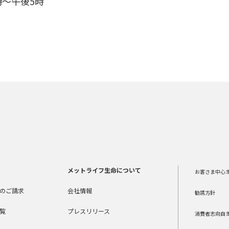
時～午後5時
メットライフ生命について
お客さま中心
のご請求
会社情報
勧誘方針
覧
プレスリリース
消費者志向自