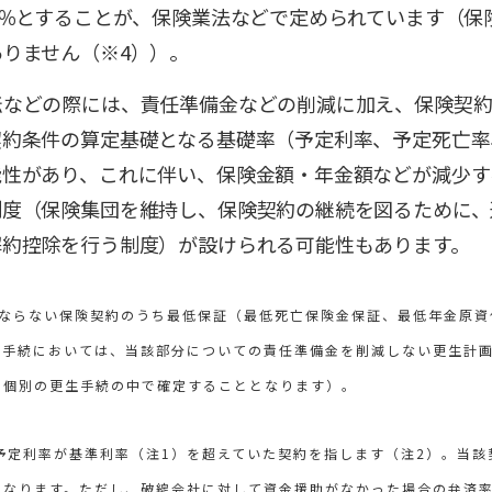
0％とすることが、保険業法などで定められています（保
りません（※4））。
転などの際には、責任準備金などの削減に加え、保険契
契約条件の算定基礎となる基礎率（予定利率、予定死亡率
能性があり、これに伴い、保険金額・年金額などが減少す
制度（保険集団を維持し、保険契約の継続を図るために、
解約控除を行う制度）が設けられる可能性もあります。
ばならない保険契約のうち最低保証（最低死亡保険金保証、最低年金原資
生手続においては、当該部分についての責任準備金を削減しない更生計
、個別の更生手続の中で確定することとなります）。
予定利率が基準利率（注1）を超えていた契約を指します（注2）。当
となります。ただし、破綻会社に対して資金援助がなかった場合の弁済