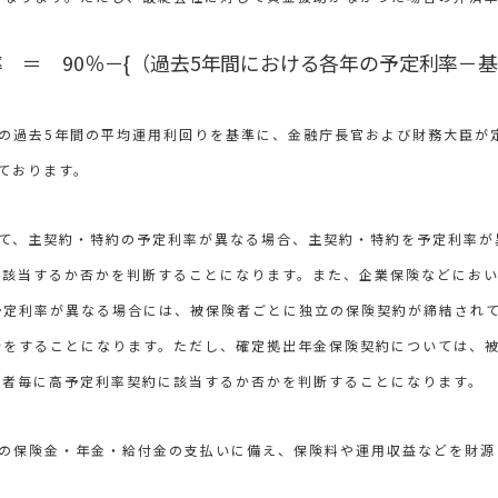
 ＝ 90％－{（過去5年間における各年の予定利率－基
の過去5年間の平均運用利回りを基準に、金融庁長官および財務大臣が
ております。
いて、主契約・特約の予定利率が異なる場合、主契約・特約を予定利率が
に該当するか否かを判断することになります。また、企業保険などにお
予定利率が異なる場合には、被保険者ごとに独立の保険契約が締結され
断をすることになります。ただし、確定拠出年金保険契約については、
険者毎に高予定利率契約に該当するか否かを判断することになります。
来の保険金・年金・給付金の支払いに備え、保険料や運用収益などを財源