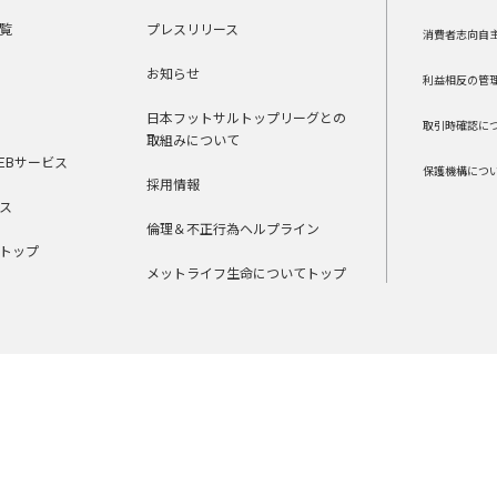
覧
プレスリリース
消費者志向自
お知らせ
利益相反の管
日本フットサルトップリーグとの
取引時確認に
取組みについて
EBサービス
保護機構につ
採用情報
ス
倫理＆不正行為ヘルプライン
トップ
メットライフ生命についてトップ