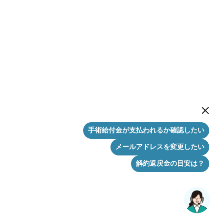
New me
手術給付金が支払われるか確認したい
メールアドレスを変更したい
解約返戻金の目安は？