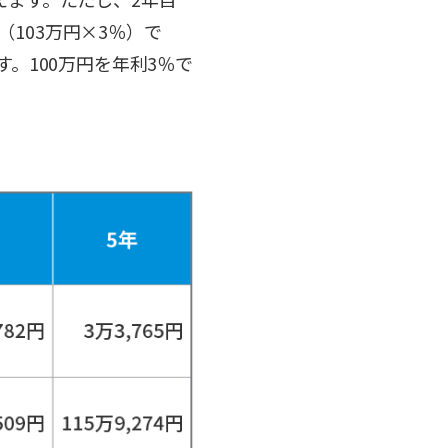
（103万円×3％）で
。100万円を年利3％で