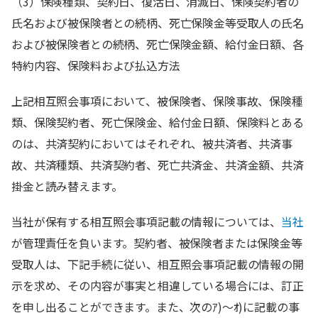
（3）保険種類、契約日、復活日、消滅日、保険契約者の
氏名および被保険者との続柄、死亡保険金等受取人の氏名
および被保険者との続柄、死亡保険金額、給付金日額、各
特約内容、保険料および払込方法
上記相互照会事項において、被保険者、保険事故、保険種
類、保険契約者、死亡保険金、給付金日額、保険料とある
のは、共済契約においてはそれぞれ、被共済者、共済事
故、共済種類、共済契約者、死亡共済金、共済金額、共済
掛金と読み替えます。
当社が保有する相互照会事項記載の情報については、
当社
が管理責任を負います。契約者、被保険者または保険金等
受取人は、下記手続に従い、相互照会事項記載の情報の開
示を求め、その内容が事実と相違している場合には、訂正
を申し出ることができます。また、次のｱ)～ｵ)に記載の事