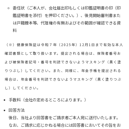
委任状（ご本人が、会社届出印もしくは印鑑証明書の印（印
鑑証明書を添付）を押印ください。）、後見開始審判書また
は戸籍謄本等、代理権の有無およびその範囲が確認できる資
料
（※）健康保険証は令和７年（2025年）12月1日まで有効な本人
確認書類として取り扱います。提出される場合は、保険者番号お
よび被保険者記号・番号を判読できないようマスキング（黒く塗
りつぶし）してください。また、同様に、年金手帳を提出される
場合は、年金番号を判読できないようマスキング（黒く塗りつぶ
し）してください。
手数料（会社の定めるところによります。）
回答方法
後日、当社より回答書をご請求者ご本人宛に送付いたします。
なお、ご請求に応じかねる場合には回答書においてその旨をお