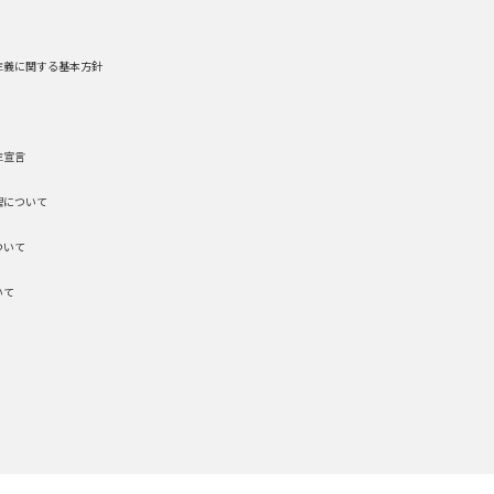
主義に関する基本方針
主宣言
理について
ついて
いて