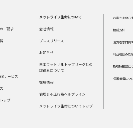
メットライフ生命について
お客さま中心
のご請求
会社情報
勧誘方針
覧
プレスリリース
消費者志向自
お知らせ
利益相反の管
日本フットサルトップリーグとの
取引時確認に
取組みについて
EBサービス
保護機構につ
採用情報
ス
倫理＆不正行為ヘルプライン
トップ
メットライフ生命についてトップ