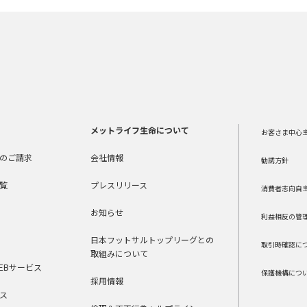
メットライフ生命について
お客さま中心
のご請求
会社情報
勧誘方針
覧
プレスリリース
消費者志向自
お知らせ
利益相反の管
日本フットサルトップリーグとの
取引時確認に
取組みについて
EBサービス
保護機構につ
採用情報
ス