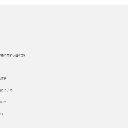
主義に関する基本方針
主宣言
理について
ついて
いて