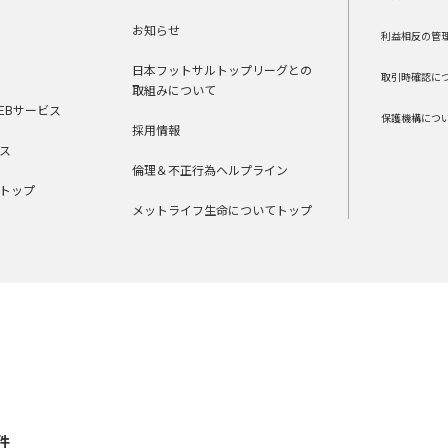
お知らせ
利益相反の管
日本フットサルトップリーグとの
取引時確認に
取組みについて
EBサービス
保護機構につ
採用情報
ス
倫理＆不正行為ヘルプライン
トップ
メットライフ生命についてトップ
件