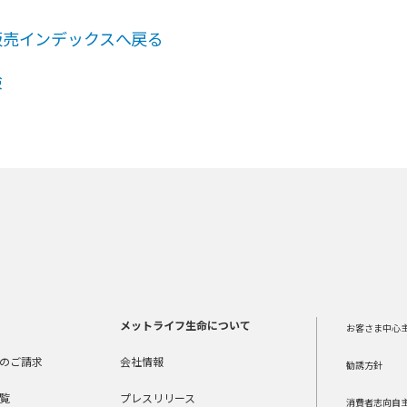
販売インデックスへ戻る
険
メットライフ生命について
お客さま中心
のご請求
会社情報
勧誘方針
覧
プレスリリース
消費者志向自