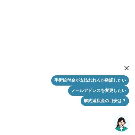
New me
手術給付金が支払われるか確認したい
メールアドレスを変更したい
解約返戻金の目安は？