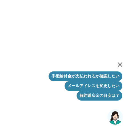
New me
手術給付金が支払われるか確認したい
メールアドレスを変更したい
解約返戻金の目安は？