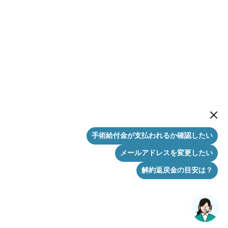
New me
手術給付金が支払われるか確認したい
メールアドレスを変更したい
解約返戻金の目安は？