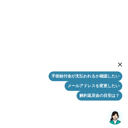
New me
手術給付金が支払われるか確認したい
メールアドレスを変更したい
解約返戻金の目安は？