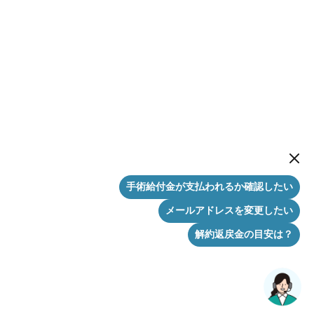
New me
手術給付金が支払われるか確認したい
メールアドレスを変更したい
解約返戻金の目安は？