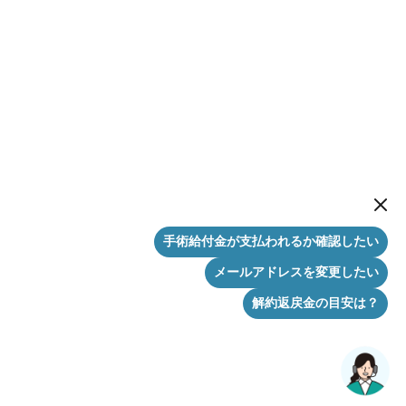
New me
手術給付金が支払われるか確認したい
メールアドレスを変更したい
解約返戻金の目安は？