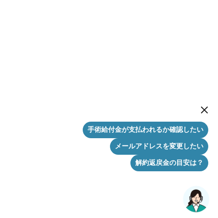
New me
手術給付金が支払われるか確認したい
メールアドレスを変更したい
解約返戻金の目安は？