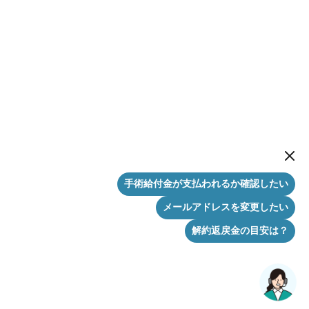
New me
手術給付金が支払われるか確認したい
メールアドレスを変更したい
解約返戻金の目安は？