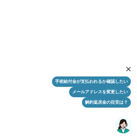
New me
手術給付金が支払われるか確認したい
メールアドレスを変更したい
解約返戻金の目安は？