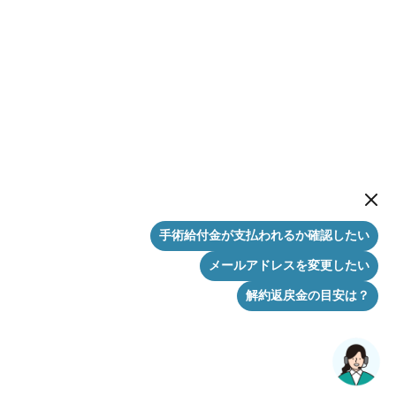
New me
手術給付金が支払われるか確認したい
メールアドレスを変更したい
解約返戻金の目安は？