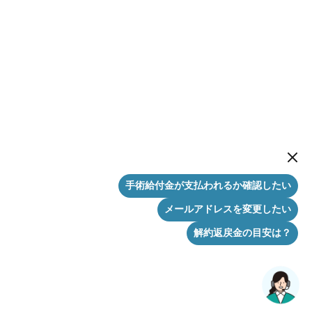
New me
手術給付金が支払われるか確認したい
メールアドレスを変更したい
解約返戻金の目安は？