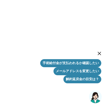
New me
手術給付金が支払われるか確認したい
メールアドレスを変更したい
解約返戻金の目安は？