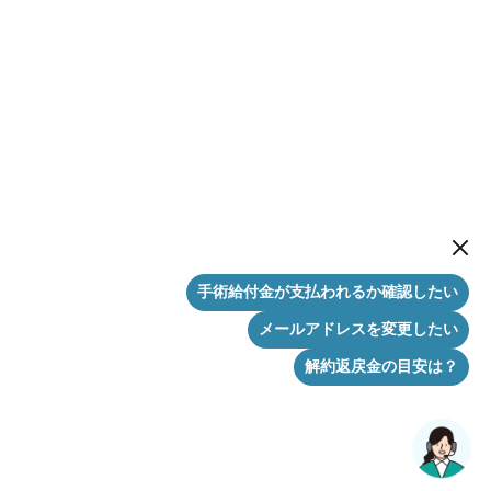
New me
手術給付金が支払われるか確認したい
メールアドレスを変更したい
解約返戻金の目安は？