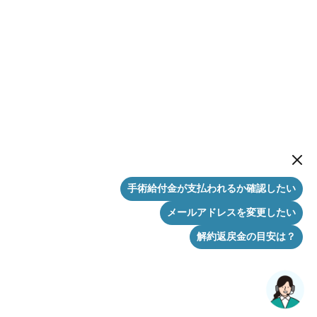
New me
手術給付金が支払われるか確認したい
メールアドレスを変更したい
解約返戻金の目安は？