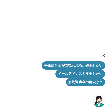
New me
手術給付金が支払われるか確認したい
メールアドレスを変更したい
解約返戻金の目安は？