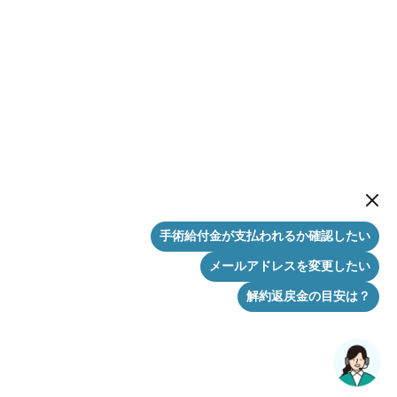
New me
手術給付金が支払われるか確認したい
メールアドレスを変更したい
解約返戻金の目安は？