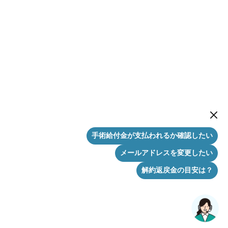
New me
手術給付金が支払われるか確認したい
メールアドレスを変更したい
解約返戻金の目安は？