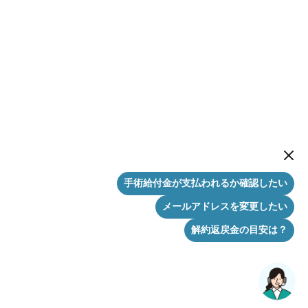
New me
手術給付金が支払われるか確認したい
メールアドレスを変更したい
解約返戻金の目安は？