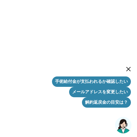
New me
手術給付金が支払われるか確認したい
メールアドレスを変更したい
解約返戻金の目安は？