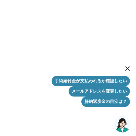
New me
手術給付金が支払われるか確認したい
メールアドレスを変更したい
解約返戻金の目安は？