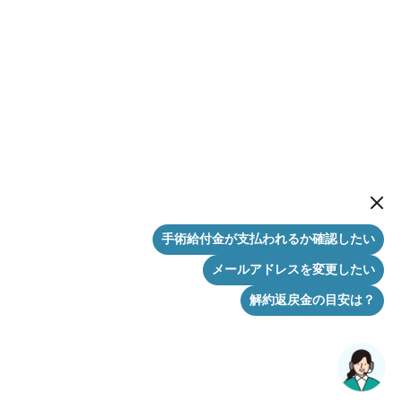
New me
手術給付金が支払われるか確認したい
メールアドレスを変更したい
解約返戻金の目安は？