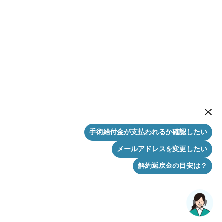
New me
手術給付金が支払われるか確認したい
メールアドレスを変更したい
解約返戻金の目安は？