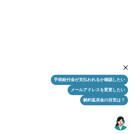
New me
手術給付金が支払われるか確認したい
メールアドレスを変更したい
解約返戻金の目安は？