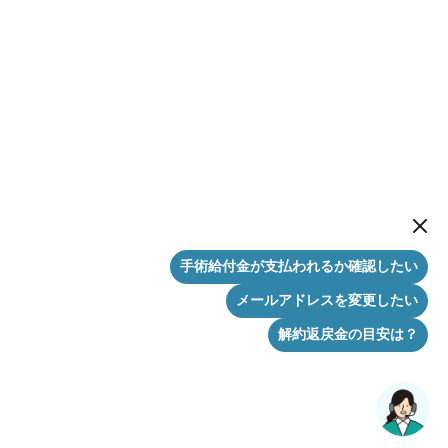
New me
手術給付金が支払われるか確認したい
メールアドレスを変更したい
解約返戻金の目安は？