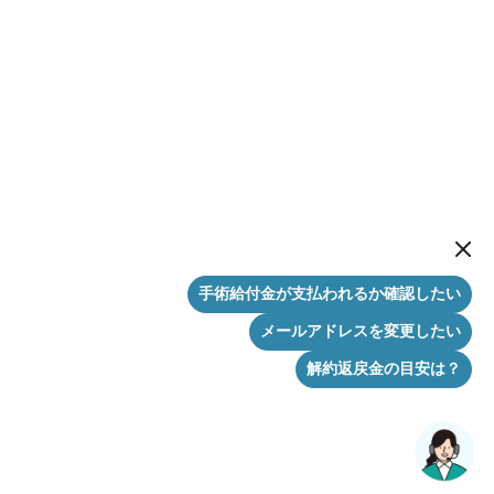
New me
手術給付金が支払われるか確認したい
メールアドレスを変更したい
解約返戻金の目安は？