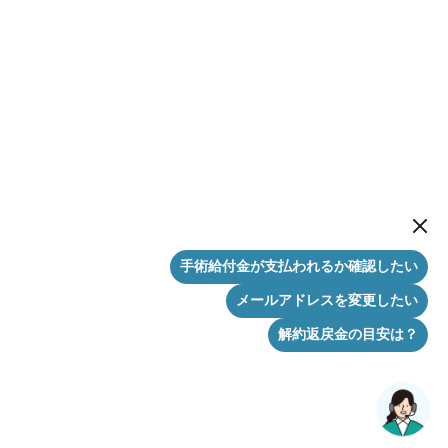
New me
手術給付金が支払われるか確認したい
メールアドレスを変更したい
解約返戻金の目安は？