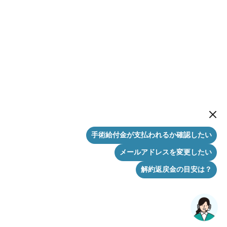
New me
手術給付金が支払われるか確認したい
メールアドレスを変更したい
解約返戻金の目安は？