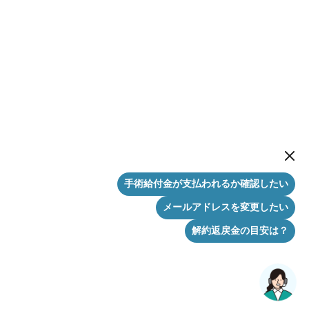
New me
手術給付金が支払われるか確認したい
メールアドレスを変更したい
解約返戻金の目安は？