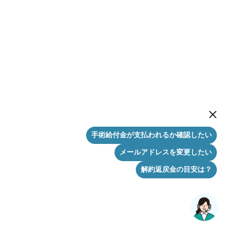
New me
手術給付金が支払われるか確認したい
メールアドレスを変更したい
解約返戻金の目安は？